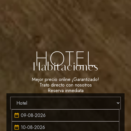
HOTEL
Habitaciones
Mejor precio online ¡Garantizado!
Trato directo con nosotros
Reserva inmediata
date_range
date_range