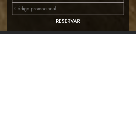
RESERVAR
Hotel Sol
TU REFUGIO EN TOLEDO
El Hotel Sol te ofrece una estancia cómoda y
funcional en pleno centro histórico de Toledo.
Perfecto para quienes buscan descansar después
de un día explorando la ciudad.
RESERVA AL MEJOR PRECIO