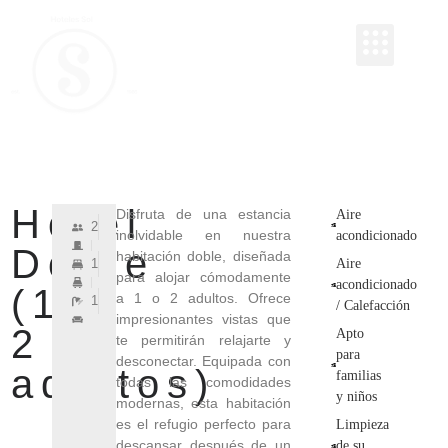
RESERVAR
RESERVAR
HOTEL Y HOSTAL SOL
Hotel
Disfruta de una estancia
Aire
2
inolvidable en nuestra
acondicionado
Doble
habitación doble, diseñada
1
Aire
para alojar cómodamente
acondicionado
(1-
a 1 o 2 adultos. Ofrece
1
/ Calefacción
impresionantes vistas que
2
Apto
te permitirán relajarte y
para
desconectar. Equipada con
adultos)
familias
todas las comodidades
y niños
modernas, esta habitación
es el refugio perfecto para
Limpieza
descansar después de un
de su