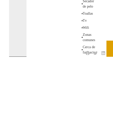
Secador
de pelo
Toallas
Tv
Wifi
Zonas
comunes
Cerca de
farmacia