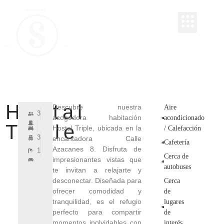
RESERVAR
RESERVAR
HOTEL Y HOSTAL SOL
Hostal
Descubre nuestra
Aire
3
acogedora habitación
acondicionado
Triple
Hostal Triple, ubicada en la
/ Calefacción
3
encantadora Calle
Cafetería
Azacanes 8. Disfruta de
1
Cerca de
impresionantes vistas que
autobuses
te invitan a relajarte y
desconectar. Diseñada para
Cerca
ofrecer comodidad y
de
tranquilidad, es el refugio
lugares
perfecto para compartir
de
momentos inolvidables con
interés