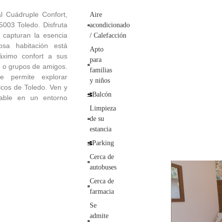
l Cuádruple Confort,
Aire
5003 Toledo. Disfruta
acondicionado
 capturan la esencia
/ Calefacción
osa habitación está
Apto
áximo confort a sus
para
s o grupos de amigos.
familias
te permite explorar
y niños
ricos de Toledo. Ven y
Balcón
dable en un entorno
Limpieza
de su
estancia
Parking
Cerca de
autobuses
Cerca de
farmacia
Se
admite