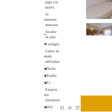
pago con
tarjeta
Se
admiten
mascotas
Secador
de pelo
Consigna
Cuarto de
baño
individual
Ducha
Toallas
Tv
Estancia
no
fumadores
Ver
disponibilid
Wifi