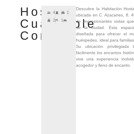
Hostal
Descubre la Habitación Hosta
4
1
ubicada en C. Azacanes, 8, 4
Cuádruple
2
1
de impresionantes vistas que
de la ciudad. Esta espaci
Confort
diseñada para ofrecer el m
huéspedes, ideal para familia
Su ubicación privilegiada 
fácilmente los encantos histó
vive una experiencia inolvi
acogedor y lleno de encanto.