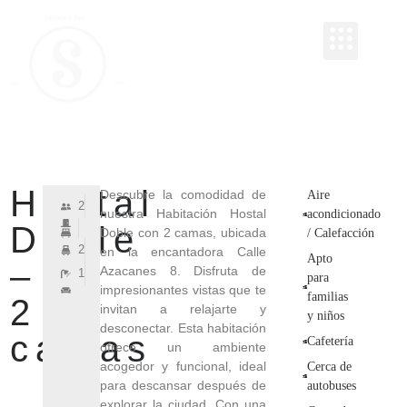
RESERVAR
RESERVAR
HOTEL Y HOSTAL SOL
Hostal
Descubre la comodidad de
Aire
2
nuestra Habitación Hostal
acondicionado
Doble
Doble con 2 camas, ubicada
/ Calefacción
2
en la encantadora Calle
Apto
–
Azacanes 8. Disfruta de
1
para
impresionantes vistas que te
familias
2
invitan a relajarte y
y niños
desconectar. Esta habitación
camas
Cafetería
ofrece un ambiente
acogedor y funcional, ideal
Cerca de
para descansar después de
autobuses
explorar la ciudad. Con una