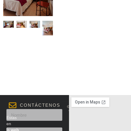
CONTÁCTENOS
© 2024. Hotel y Hostal Sol en
Toledo. Todos los derechos
Estás
reservados
en
Aviso legal
la
web