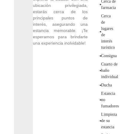
Cerca de
ubicación privilegiada,
farmacia
estarás cerca de los
Cerca
principales puntos de
de
interés, asegurando una
lugares
estancia memorable. ¡Te
de
esperamos para brindarte
interés
una experiencia inolvidable!
turístico
Consigna
Cuarto de
baño
individual
Ducha
Estancia
no
fumadores
Limpieza
de su
estancia